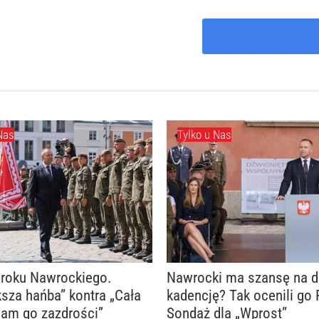
Nas
Tylko u Nas
 roku Nawrockiego.
Nawrocki ma szansę na d
sza hańba” kontra „Cała
kadencję? Tak ocenili go 
nam go zazdrości”
Sondaż dla „Wprost”