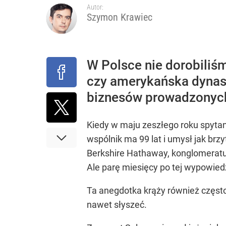
Dlaczego Andrzej Duda się nie udziela? Były minis
Autor:
Szymon Krawiec
dodaj
Najbogatsze rodz
W Polsce nie dorobiliś
Zmiana przed wyborami w Krakowie. Kandydatka T
czy amerykańska dynast
biznesów prowadzonych
1
Kiedy w maju zeszłego roku spytan
Nawrocki ma szansę na drugą kadencję? Tak ocenil
wspólnik ma 99 lat i umysł jak br
Berkshire Hathaway, konglomeratu 
10
Ale parę miesięcy po tej wypowied
Ta anegdotka krąży również często
nawet słyszeć.