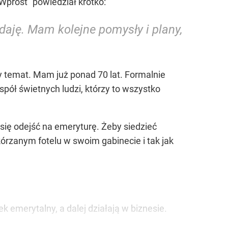
Wprost” powiedział krótko:
daję. Mam kolejne pomysły i plany,
y temat. Mam już ponad 70 lat. Formalnie
spół świetnych ludzi, którzy to wszystko
się odejść na emeryturę. Żeby siedzieć
órzanym fotelu w swoim gabinecie i tak jak
 emerytalny, a dalej działają w biznesie.