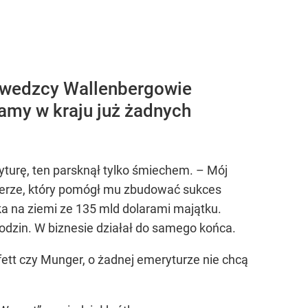
gatszych Polaków
szwedzcy Wallenbergowie
mamy w kraju już żadnych
yturę, ten parsknął tylko śmiechem. – Mój
ngerze, który pomógł mu zbudować sukces
a na ziemi ze 135 mld dolarami majątku.
odzin. W biznesie działał do samego końca.
ett czy Munger, o żadnej emeryturze nie chcą