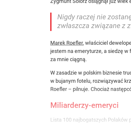
Zygmunt Solorz osiągnął już wiek e
Nigdy raczej nie zostan
zwłaszcza związane z zi
Marek Roefler
, właściciel dewelop
jestem na emeryturze, a siedzę w f
za mnie ciągną.
W zasadzie w polskim biznesie tru
w bujanym fotelu, rozwiązywać krz
Roefler – pilnuje. Chociaż następ
Miliarderzy-emeryci
Lista 100 najbogatszych Polaków pe