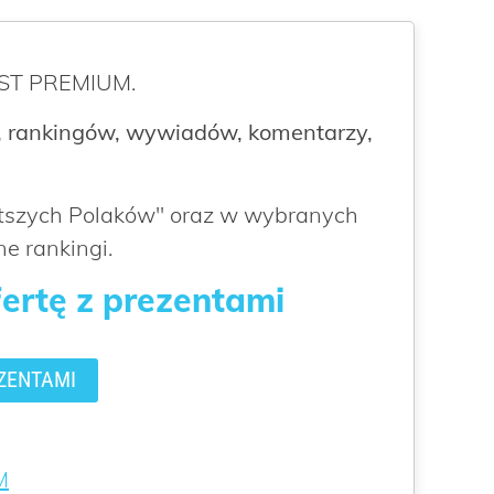
ROST PREMIUM.
 rankingów, wywiadów, komentarzy,
atszych Polaków" oraz w wybranych
e rankingi.
fertę z prezentami
ZENTAMI
M