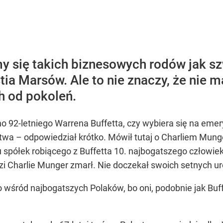
ter ujawnił powód
iny – Lista 100 Najbo
my się takich biznesowych rodów jak 
uska ma własny komitet
ia Marsów. Ale to nie znaczy, że nie 
 od pokoleń.
o 92-letniego Warrena Buffetta, czy wybiera się na emer
i go Polacy. Sondaż dla „Wprost”
zytwa – odpowiedział krótko. Mówił tutaj o Charliem Mu
spółek robiącego z Buffetta 10. najbogatszego człowiek
zi Charlie Munger zmarł. Nie doczekał swoich setnych ur
 wśród najbogatszych Polaków, bo oni, podobnie jak Buff