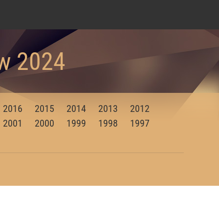
ów 2024
2016
2015
2014
2013
2012
2001
2000
1999
1998
1997