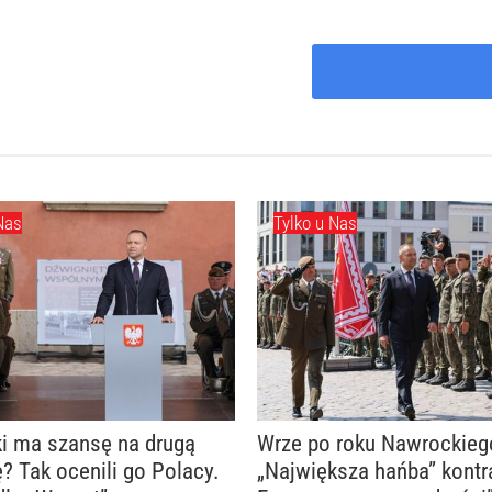
Nas
Tylko u Nas
i ma szansę na drugą
Wrze po roku Nawrockieg
? Tak ocenili go Polacy.
„Największa hańba” kontr