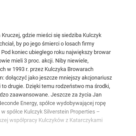
ów
Kruczej, gdzie mieści się siedziba Kulczyk
hciał, by po jego śmierci o losach firmy
 Pod koniec ubiegłego roku największy browar
ie mieli 3 proc. akcji. Niby niewiele,
ych w 1993 r. przez Kulczyka Browarach
m: dołączyć jako jeszcze mniejszy akcjonariusz
 to drugie. Dzięki temu rodzeństwo ma środki,
bardzo zaawansowane. Jeszcze za życia Jan
 Neconde Energy, spółce wydobywającej ropę
w spółce Kulczyk Silverstein Properties –
lszej współpracy Kulczyków z Katarczykami