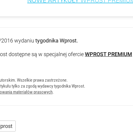
NOWE ARTYKUŁY
WPROST PREMIU
/2016 wydaniu
tygodnika Wprost
.
st dostępne są w specjalnej ofercie
WPROST PREMIUM
utorskim. Wszelkie prawa zastrzeżone.
tykułu tylko za zgodą wydawcy tygodnika Wprost.
onowania materiałów prasowych
.
prost