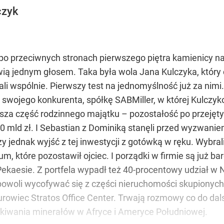
bogatszych Polak
zą, inni – ostrzegają
czyk
 po przeciwnych stronach pierwszego piętra kamienicy na 
2030 roku?
wią jednym głosem. Taka była wola Jana Kulczyka, który c
 wspólnie. Pierwszy test na jednomyślność już za nimi.
e swojego konkurenta, spółkę SABMiller, w której Kulczykow
ksza część rodzinnego majątku – pozostałość po przejęt
dzi sojusz Tuska z Morawieckim
0 mld zł. I Sebastian z Dominiką stanęli przed wyzwanie
jednak wyjść z tej inwestycji z gotówką w ręku. Wybrali
m, które pozostawił ojciec. I porządki w firmie są już 
Pekaesie. Z portfela wypadł też 40-procentowy udział w
 powoli wycofywać się z części nieruchomości skupionych 
rowiec Stratos Office Center. Trwają rozmowy co do da
kiwania minerałów w Afryce i Ameryce Południowej.