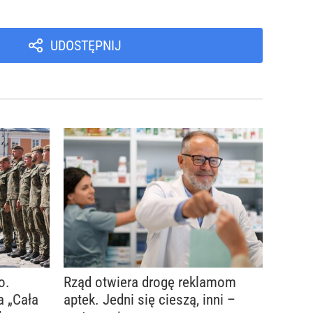
UDOSTĘPNIJ
o.
Rząd otwiera drogę reklamom
a „Cała
aptek. Jedni się cieszą, inni –