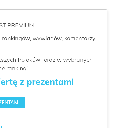
ROST PREMIUM.
 rankingów, wywiadów, komentarzy,
atszych Polaków" oraz w wybranych
e rankingi.
fertę z prezentami
ZENTAMI