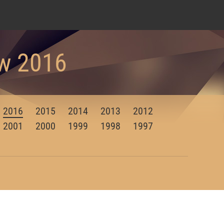
ów 2016
2016
2015
2014
2013
2012
2001
2000
1999
1998
1997