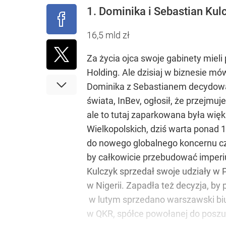
Lista 100 Naj
Rząd otwiera drogę reklamom aptek. Jedni się cies
1. Dominika i Sebastian Kul
16,5 mld zł
dodaj
Za życia ojca swoje gabinety mieli
Farmacja: wzrost pod presją. co czeka branżę do 
Holding. Ale dzisiaj w biznesie mó
Dominika z Sebastianem decydowali
dodaj
świata, InBev, ogłosił, że przejmuj
ale to tutaj zaparkowana była wię
Polityczna analiza Kwaśniewskiego zaskakuje. Wi
Wielkopolskich, dziś warta ponad 1
do nowego globalnego koncernu czy 
by całkowicie przebudować imperiu
dodaj
Kulczyk sprzedał swoje udziały w 
w Nigerii. Zapadła też decyzja, by
w lutym sprzedano warszawski biu
w QKR, spółce powołanej do poszu