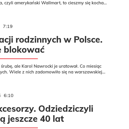
, czyli amerykański Wallmart, to cieszmy się kochać
zinne, bo...
6
7:19
cji rodzinnych w Polsce.
je blokować
śrubę, ale Karol Nawrocki je uratował. Co miesiąc
nych. Wiele z nich zadomowiło się na warszawskiej
tam są, ile...
5
6:10
kcesorzy. Odziedziczyli
ą jeszcze 40 lat