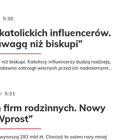
5:30
katolickich influencerów.
uwagą niż biskupi”
iż biskupi. Katoliccy influencerzy budzą nadzieję,
iedawno ostrzegł wiernych przed ich nadmiernymi
przygotował...
6
5:31
h firm rodzinnych. Nowy
Wprost”
wynoszą 293 mld zł. Chociaż to osiem razy mniej