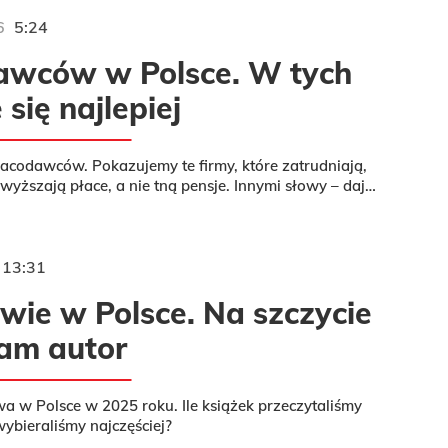
6
5:24
dawców w Polsce. W tych
się najlepiej
racodawców. Pokazujemy te firmy, które zatrudniają,
wyższają płace, a nie tną pensje. Innymi słowy – dają
iom...
13:31
wie w Polsce. Na szczycie
sam autor
a w Polsce w 2025 roku. Ile książek przeczytaliśmy
wybieraliśmy najczęściej?