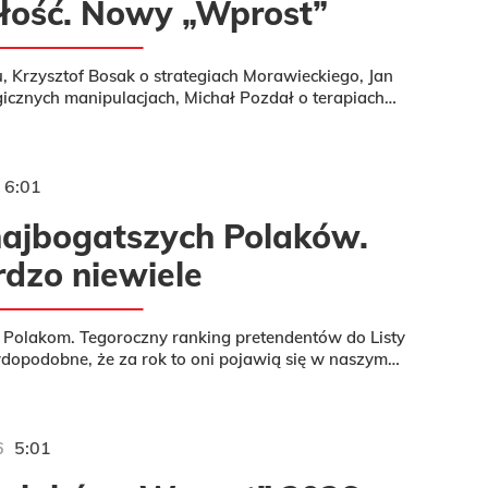
łość. Nowy „Wprost”
 Krzysztof Bosak o strategiach Morawieckiego, Jan
gicznych manipulacjach, Michał Pozdał o terapiach
Sumińska o...
6:01
 najbogatszych Polaków.
rdzo niewiele
 Polakom. Tegoroczny ranking pretendentów do Listy
wdopodobne, że za rok to oni pojawią się w naszym
awieniu.
6
5:01