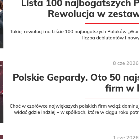
Lista 100 najbogatszych 
Rewolucja w zestawi
Takiej rewolucji na Liście 100 najbogatszych Polaków „Wp
liczba debiutantów i now
8
cze
2026
Polskie Gepardy. Oto 50 naj
firm w 
Choć w czołówce największych polskich firm wciąż dominuj
widać gdzie indziej – w spółkach, które w ciągu roku potr
swoje wyn
1
cze
2026