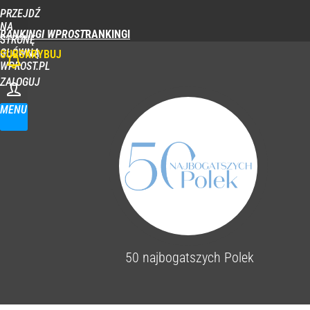
PRZEJDŹ
NA
RANKINGI WPROST
STRONĘ
GŁÓWNĄ
SUBSKRYBUJ
WPROST.PL
ZALOGUJ
MENU
50 najbogatszych Polek