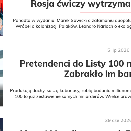
Rosja ćwiczy wytrzyma
Ponadto w wydaniu: Marek Sawicki o załamaniu duopolu,
Wróbel o kolonizacji Polaków, Leandro Narloch o ekolo
etykietami, Dorota 
5
lip
2026
Pretendenci do Listy 100
Zabrakło im ba
Produkują dachy, suszą kabanosy, robią badania milionom
100 to już zestawienie samych miliarderów. Wielce pra
głównym zest
29
cze
202