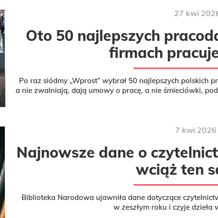
27
kwi
202
Oto 50 najlepszych praco
firmach pracuje 
Po raz siódmy „Wprost” wybrał 50 najlepszych polskich p
a nie zwalniają, dają umowy o pracę, a nie śmieciówki, pod
swoim ludz
7
kwi
2026
Najnowsze dane o czytelnict
wciąż ten 
Biblioteka Narodowa ujawniła dane dotyczące czytelnictw
w zeszłym roku i czyje dzieła 