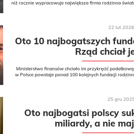
niż rocznie wypracowuje największa firma rodzinna świata
polskie firmy rod
22
lut
202
Oto 10 najbogatszych funda
Rząd chciał 
Ministerstwo finansów chciało im przykręcić podatkową 
w Polsce powstaje ponad 100 kolejnych fundacji rodzin
giełdzie. Dlaczego 
25
gru
202
Oto najbogatsi polscy su
miliardy, a nie maj