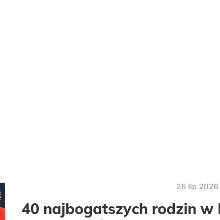
26
lip
2026
40 najbogatszych rodzin w P