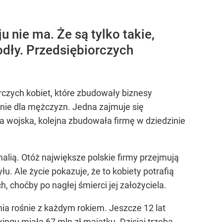
u nie ma. Że są tylko takie,
iodły. Przedsiębiorczych
czych kobiet, które zbudowały biznesy
nie dla mężczyzn. Jedna zajmuje się
a wojska, kolejna zbudowała firmę w dziedzinie
malią. Otóż największe polskie firmy przejmują
łu. Ale życie pokazuje, że to kobiety potrafią
 choćby po nagłej śmierci jej założyciela.
ia rośnie z każdym rokiem. Jeszcze 12 lat
ingu miała 67 mln zł majątku. Dzisiaj trzeba