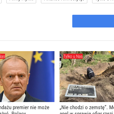
Nas
Tylko u Nas
ndażu premier nie może
„Nie chodzi o zemstę”. 
ażyć. Polacy
apel w sprawie ofiar rzezi