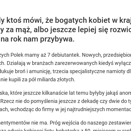
rzezi wołyńskiej
ogatszych Polek
dy ktoś mówi, że bogatych kobiet w kraj
y za mąż, albo jeszcze lepiej się rozw
 na rok nam przybywa.
acy o przywróceniu CPN
zych Polek mamy aż 7 debiutantek. Nowych, przedsiębior
ych. Działają w branżach zarezerwowanych kiedyś wyłącz
kuje broń i amunicję, trzecia specjalistyczne namioty dl
 TV Republika pod kreską
e kupili za pół miliarda złotych.
iska, które jeszcze kilkanaście lat temu byłyby jakąś ano
i. Rzecz nie do pomyślenia jeszcze z dekadę czy dwie do ty
ch, wchodząc do firmy w jej najtrudniejszych momentach,
sentymentów nie ma. Próg wejścia do naszego zestawien
zą edycją kobiecej listy, bohaterka z 50. miejscem w rank