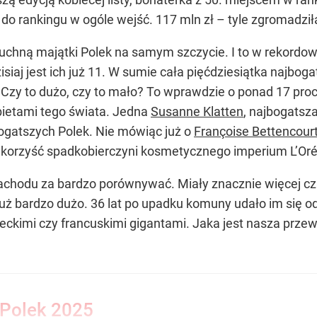
do rankingu w ogóle wejść. 117 mln zł – tyle zgromadziła
e puchną majątki Polek na samym szczycie. I to w rekord
zisiaj jest ich już 11. W sumie cała pięćdziesiątka najbo
Czy to dużo, czy to mało? To wprawdzie o ponad 17 proc.
ietami tego świata. Jedna
Susanne Klatten
, najbogatsz
bogatszych Polek. Nie mówiąc już o
Françoise Bettencour
a korzyść spadkobierczyni kosmetycznego imperium L’Oré
Zachodu za bardzo porównywać. Miały znacznie więcej cz
uż bardzo dużo. 36 lat po upadku komuny udało im się od
eckimi czy francuskimi gigantami. Jaka jest nasza prz
 Polek 2025