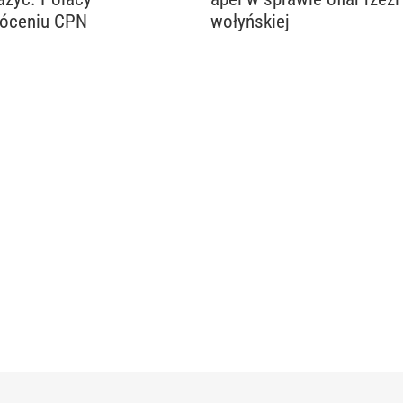
róceniu CPN
wołyńskiej