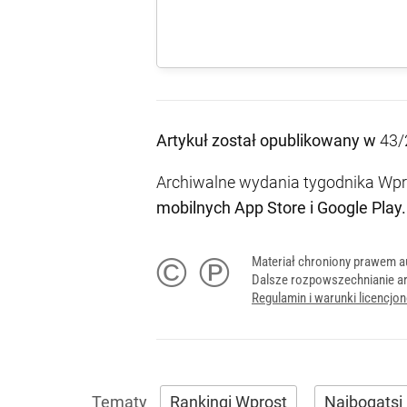
Artykuł został opublikowany w
43/
Archiwalne wydania tygodnika Wpro
mobilnych
App Store
i
Google Play
.
© ℗
Materiał chroniony prawem a
Dalsze rozpowszechnianie ar
Regulamin i warunki licencj
Rankingi Wprost
Najbogatsi