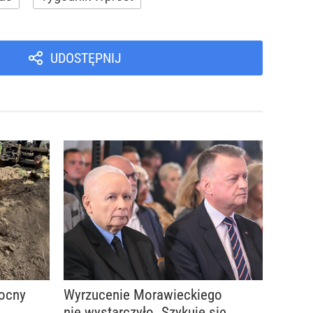
UDOSTĘPNIJ
Mocny
Wyrzucenie Morawieckiego
nie wystarczyło. Szykuje się