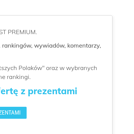
ROST PREMIUM.
 rankingów, wywiadów, komentarzy,
atszych Polaków" oraz w wybranych
e rankingi.
fertę z prezentami
ZENTAMI