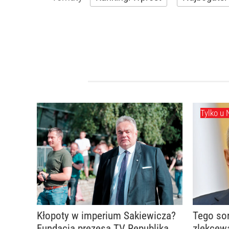
Tylko u 
Kłopoty w imperium Sakiewicza?
Tego so
Fundacja prezesa TV Republika
zlekcew