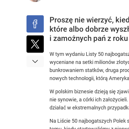
„Nie chodzi o zemstę”. Mocny apel w sprawie ofiar 
Lista 50 Najb
Proszę nie wierzyć, kie
dodaj
które albo dobrze wyszł
i zamożnych pań z roku
Tego sondażu premier nie może zlekceważyć. Pol
W tym wydaniu Listy 50 najbogats
8
wyceniane na setki milionów złot
bunkrowaniem statków, druga produ
Kłopoty w imperium Sakiewicza? Fundacja prezesa
nowych technologii, którą Amerykani
1
W polskim biznesie dzieją się zjaw
nie synowie, a córki ich założyciel
działać w ekstremalnych przypadka
Na Liście 50 najbogatszych Polek 
temu, kiedy startowaliśmy z pierws