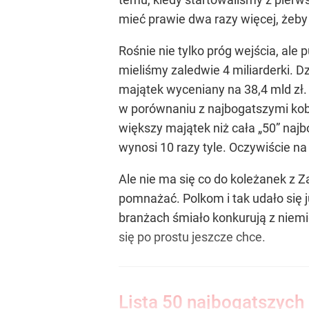
mieć prawie dwa razy więcej, żeby 
Rośnie nie tylko próg wejścia, al
mieliśmy zaledwie 4 miliarderki. D
majątek wyceniany na 38,4 mld zł. 
w porównaniu z najbogatszymi kob
większy majątek niż cała „50” naj
wynosi 10 razy tyle. Oczywiście n
Ale nie ma się co do koleżanek z 
pomnażać. Polkom i tak udało się j
branżach śmiało konkurują z niemi
się po prostu jeszcze chce.
Lista 50 najbogatszych