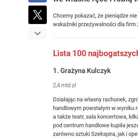
Rząd szykuje nowe emerytury. Świadczenia wzrosn
Chcemy pokazać, że pieniądze nie m
1
wskaźniki przeżywalności dla firm
Nagły zwrot ws. Ukrainy. Sytuacja zrobiła się dra
Lista 100 najbogatszyc
2
1. Grażyna Kulczyk
„Nie chodzi o zemstę”. Mocny apel w sprawie ofiar 
2,4 mld zł
dodaj
Działając na własny rachunek, zg
handlowym powstałym w wyniku rew
a także teatr, sala koncertowa, k
pod centrum handlowe kupiła jesz
zarówno sztuki Szekspira, jak i op