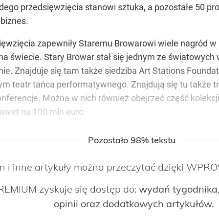
żdego przedsięwzięcia stanowi sztuka, a pozostałe 50 pr
biznes.
ięwzięcia zapewniły Staremu Browarowi wiele nagród w Po
 świecie. Stary Browar stał się jednym ze światowych 
. Znajduje się tam także siedziba Art Stations Foundation
ym teatr tańca performatywnego. Znajdują się tu także t
konferencje. Można w nich również obejrzeć część kolek
awet na 100 mln euro.
Pozostało 98% tekstu
n i inne artykuły można przeczytać dzięki WP
EMIUM zyskuje się dostęp do:
wydań tygodnika,
opinii oraz dodatkowych artykułów.