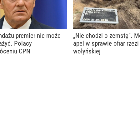
ndażu premier nie może
„Nie chodzi o zemstę”. 
ażyć. Polacy
apel w sprawie ofiar rzezi
róceniu CPN
wołyńskiej