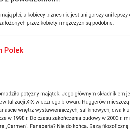
ą nawet o 552 zł
ają płci, a kobiecy biznes nie jest ani gorszy ani leps
 założonych przez kobiety i mężczyzn są podobne.
matyczna
h Polek
rzezi wołyńskiej
romadziła potężny majątek. Jego głównym składnikiem j
italizacji XIX-wiecznego browaru Huggerów mieszczą si
ilkanaście wnętrz wystawienniczych, sal kinowych, dwa kl
cze w 1998 r. Do czasu zakończenia budowy w 2003 r. m
erę „Carmen”. Fanaberia? Nie do końca. Bazą filozoficzną 