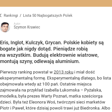
Rankingi
/
Lista 50 Najbogatszych Polek
Autor:
Szymon Krawiec
Lista 50 Najbogatszych Polek
Eris, Inglot, Kulczyk, Grycan. Polskie kobiety są
bogate jak nigdy dotąd. Pieniądze robią
na wszystkim. Budują elektrownie wiatrowe,
montują szyny, odlewają aluminium.
Pierwszy ranking powstał w
2013 roku
i miał dość
eksperymentalną formę. Eksperymentalną dlatego, bo lista
obejmowała wtedy aż 100 pań. Ostatnie miejsca
zajmowała na przykład Izabella Łukomska – Pyżalska,
modelka, była prezes Warty Poznań, matka sześciorga
dzieci. Była też Eleonora Woś, twórczyni sieci marketów
Piotr i Paweł, które dzisiaj powoli trawi już Biedronka. Albo