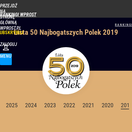
PRZEJDŹ
NA
RANKINGI WPROST
STRONĘ
GŁÓWNĄ
WPROST.PL
Lista 50 Najbogatszych Polek 2019
UBSKRYBUJ
ZALOGUJ
MENU
2025
2024
2023
2022
2021
2020
201