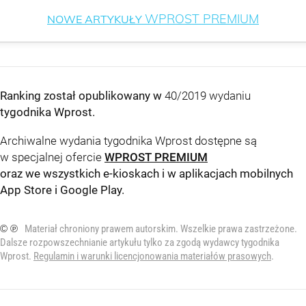
WPROST PREMIUM
NOWE ARTYKUŁY
Ranking został opublikowany w
40/2019 wydaniu
tygodnika Wprost
.
Archiwalne wydania tygodnika Wprost dostępne są
w specjalnej ofercie
WPROST PREMIUM
oraz we wszystkich e-kioskach i w aplikacjach mobilnych
App Store
i
Google Play
.
© ℗
Materiał chroniony prawem autorskim. Wszelkie prawa zastrzeżone.
Dalsze rozpowszechnianie artykułu tylko za zgodą wydawcy tygodnika
Wprost.
Regulamin i warunki licencjonowania materiałów prasowych
.