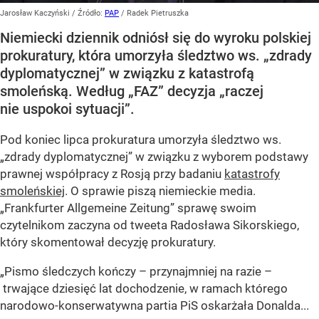
Jarosław Kaczyński
/ Źródło:
PAP
/
Radek Pietruszka
Niemiecki dziennik odniósł się do wyroku polskiej
prokuratury, która umorzyła śledztwo ws. „zdrady
dyplomatycznej” w związku z katastrofą
smoleńską. Według „FAZ” decyzja „raczej
nie uspokoi sytuacji”.
Pod koniec lipca prokuratura umorzyła śledztwo ws.
„zdrady dyplomatycznej” w związku z wyborem podstawy
prawnej współpracy z Rosją przy badaniu
katastrofy
smoleńskiej
. O sprawie piszą niemieckie media.
„Frankfurter Allgemeine Zeitung” sprawę swoim
czytelnikom zaczyna od tweeta Radosława Sikorskiego,
który skomentował decyzję prokuratury.
„Pismo śledczych kończy – przynajmniej na razie –
trwające dziesięć lat dochodzenie, w ramach którego
narodowo-konserwatywna partia PiS oskarżała Donalda...