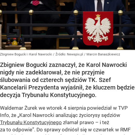
Zbigniew Bogucki i Karol Nawrocki
/ Źródło:
Newspix.pl
/
Marcin Banaszkiewicz
Zbigniew Bogucki zaznaczył, że Karol Nawrocki
nigdy nie zadeklarował, że nie przyjmie
ślubowania od czterech sędziów TK. Szef
Kancelarii Prezydenta wyjaśnił, że kluczem będzie
decyzja Trybunału Konstytucyjnego.
Waldemar Żurek we wtorek 4 sierpnia powiedział w TVP
Info, że „Karol Nawrocki analizując życiorysy sędziów
Trybunału Konstytucyjnego
złamał prawo – i też
za to odpowie”. Do sprawy odniósł się w czwartek w RMF