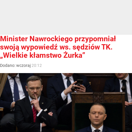
Minister Nawrockiego przypomniał
swoją wypowiedź ws. sędziów TK.
„Wielkie kłamstwo Żurka”
Dodano:
wczoraj
20:12