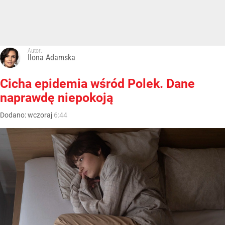
Autor:
Ilona Adamska
Cicha epidemia wśród Polek. Dane
naprawdę niepokoją
Dodano:
wczoraj
6:44