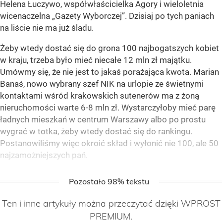
Helena Łuczywo, współwłaścicielka Agory i wieloletnia
wicenaczelna „Gazety Wyborczej”. Dzisiaj po tych paniach
na liście nie ma już śladu.
Żeby wtedy dostać się do grona 100 najbogatszych kobiet
w kraju, trzeba było mieć niecałe 12 mln zł majątku.
Umówmy się, że nie jest to jakaś porażająca kwota. Marian
Banaś, nowo wybrany szef NIK na urlopie ze świetnymi
kontaktami wśród krakowskich sutenerów ma z żoną
nieruchomości warte 6-8 mln zł. Wystarczyłoby mieć parę
ładnych mieszkań w centrum Warszawy albo po prostu
wygrać w totka, żeby wtedy dostać się do rankingu.
Postanowiliśmy więc okroić skład i wyłonić nie 100, ale 50
najzamożniejszych pań.
Pozostało 98% tekstu
Ten i inne artykuły można przeczytać dzięki WPROST
PREMIUM.