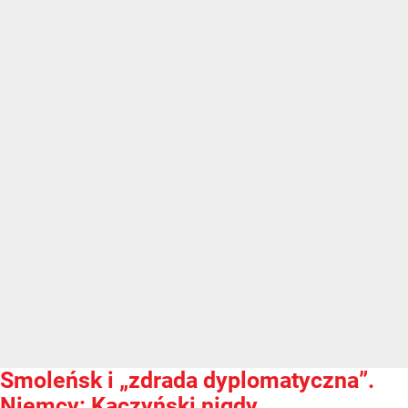
Smoleńsk i „zdrada dyplomatyczna”.
Niemcy: Kaczyński nigdy