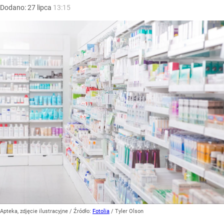
Dodano:
27
lipca
13:15
Apteka, zdjęcie ilustracyjne
/ Źródło:
Fotolia
/
Tyler Olson