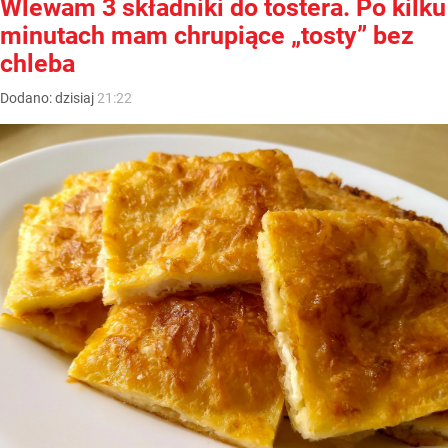
Wlewam 3 składniki do tostera. Po kilku
minutach mam chrupiące „tosty” bez
chleba
Dodano:
dzisiaj
21:22