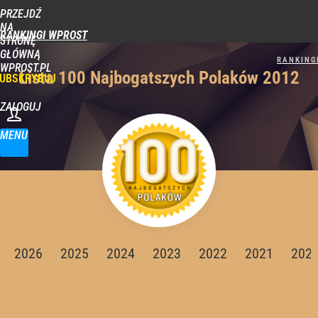
PRZEJDŹ
NA
RANKINGI WPROST
STRONĘ
GŁÓWNĄ
WPROST.PL
Lista 100 Najbogatszych Polaków 2012
UBSKRYBUJ
ZALOGUJ
MENU
2026
2025
2024
2023
2022
2021
202