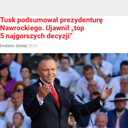
Tusk podsumował prezydenturę
Nawrockiego. Ujawnił „top
5 najgorszych decyzji”
Dodano:
dzisiaj
20:05