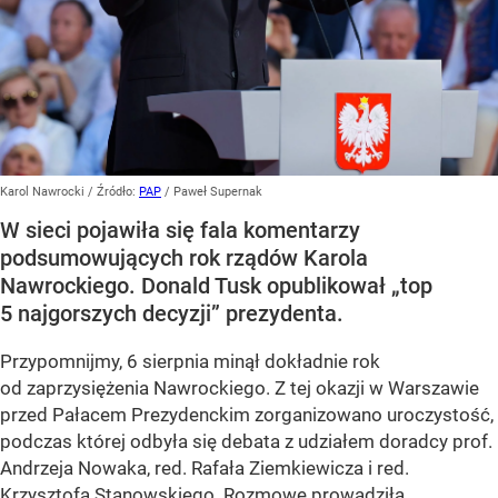
Karol Nawrocki
/ Źródło:
PAP
/
Paweł Supernak
W sieci pojawiła się fala komentarzy
podsumowujących rok rządów Karola
Nawrockiego. Donald Tusk opublikował „top
5 najgorszych decyzji” prezydenta.
Przypomnijmy, 6 sierpnia minął dokładnie rok
od zaprzysiężenia Nawrockiego. Z tej okazji w Warszawie
przed Pałacem Prezydenckim zorganizowano uroczystość,
podczas której odbyła się debata z udziałem doradcy prof.
Andrzeja Nowaka, red. Rafała Ziemkiewicza i red.
Krzysztofa Stanowskiego. Rozmowę prowadziła