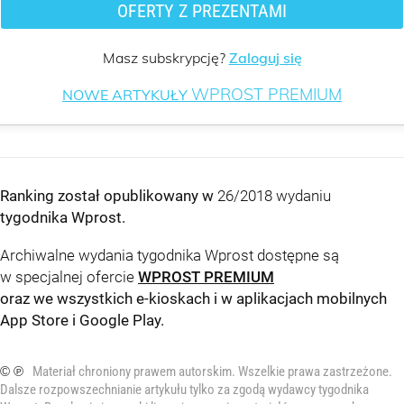
OFERTY Z PREZENTAMI
Masz subskrypcję?
Zaloguj się
WPROST PREMIUM
NOWE ARTYKUŁY
Ranking został opublikowany w
26/2018 wydaniu
tygodnika Wprost
.
Archiwalne wydania tygodnika Wprost dostępne są
w specjalnej ofercie
WPROST PREMIUM
oraz we wszystkich e-kioskach i w aplikacjach mobilnych
App Store
i
Google Play
.
© ℗
Materiał chroniony prawem autorskim. Wszelkie prawa zastrzeżone.
Dalsze rozpowszechnianie artykułu tylko za zgodą wydawcy tygodnika