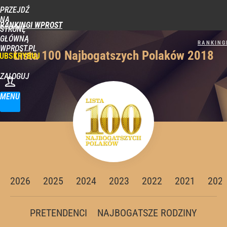
PRZEJDŹ
NA
RANKINGI WPROST
STRONĘ
GŁÓWNĄ
WPROST.PL
Lista 100 Najbogatszych Polaków 2018
UBSKRYBUJ
ZALOGUJ
MENU
2026
2025
2024
2023
2022
2021
202
PRETENDENCI
NAJBOGATSZE RODZINY