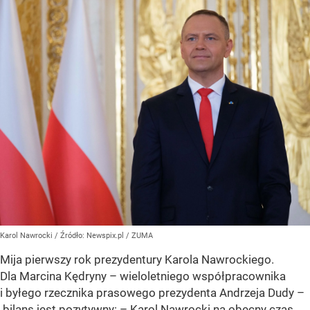
Karol Nawrocki
/ Źródło:
Newspix.pl
/
ZUMA
Mija pierwszy rok prezydentury Karola Nawrockiego.
Dla Marcina Kędryny – wieloletniego współpracownika
i byłego rzecznika prasowego prezydenta Andrzeja Dudy –
bilans jest pozytywny: – Karol Nawrocki na obecny czas