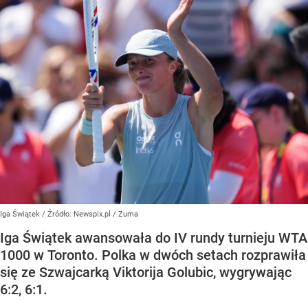
Iga Świątek
/ Źródło:
Newspix.pl
/
Zuma
Iga Świątek awansowała do IV rundy turnieju WTA
1000 w Toronto. Polka w dwóch setach rozprawiła
się ze Szwajcarką Viktorija Golubic, wygrywając
6:2, 6:1.