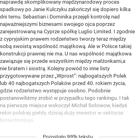
naprawdę skomplikowany międzynarodowy proces
spadkowy po Janie Kulczyku zakończył się dopiero kilka
dni temu. Sebastian i Dominika przejęli kontrolę nad
najważniejszymi biznesami swojego ojca poprzez
zarejestrowaną na Cyprze spółkę Luglio Limited. I zgodnie
z cypryjskim prawem rodzeństwo tworzy teraz między
sobą swoistą wspólność majątkową. Ale w Polsce takiej
konstrukcji prawnej nie ma. U nas wspólność majątkowa
zawiązuje się przede wszystkim między małżonkami,a
nie bratem i siostrą. Kolejny powód to inne listy
przygotowywane przez „Wprost”: najbogatszych Polek
lub 40 najbogatszych Polaków przed 40. rokiem życia,
gdzie rodzeństwo występuje osobno. Podobnie
postanowiliśmy zrobić w przypadku tego rankingu. I tak
na pierwsze miejsce wskoczył Michał Sołowow, kiedyś
rekin polskiej giełdy, dzisiaj duży inwestor w sektorze
biotechnologii.
Pozostało 99% tekstu