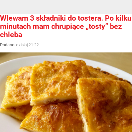
Wlewam 3 składniki do tostera. Po kilku
minutach mam chrupiące „tosty” bez
chleba
Dodano:
dzisiaj
21:22