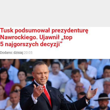
Tusk podsumował prezydenturę
Nawrockiego. Ujawnił „top
5 najgorszych decyzji”
Dodano:
dzisiaj
20:05