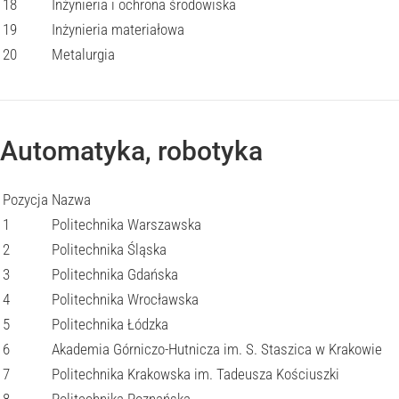
18
Inżynieria i ochrona środowiska
19
Inżynieria materiałowa
20
Metalurgia
Automatyka, robotyka
Pozycja
Nazwa
1
Politechnika Warszawska
2
Politechnika Śląska
3
Politechnika Gdańska
4
Politechnika Wrocławska
5
Politechnika Łódzka
6
Akademia Górniczo-Hutnicza im. S. Staszica w Krakowie
7
Politechnika Krakowska im. Tadeusza Kościuszki