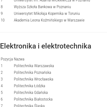
7
Uniwersytet im. Adama Mickiewicza w Poznaniu
8
Wyższa Szkoła Bankowa w Poznaniu
9
Uniwersytet Mikołaja Kopernika w Toruniu
10
Akademia Leona Koźmińskiego w Warszawie
Elektronika i elektrotechnika
Pozycja
Nazwa
1
Politechnika Warszawska
2
Politechnika Poznańska
3
Politechnika Wrocławska
4
Politechnika Łódzka
5
Politechnika Gdańska
6
Politechnika Białostocka
7
Politechnika Śląska