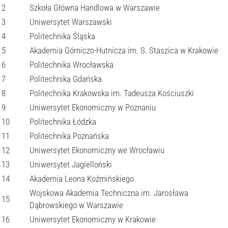
2
Szkoła Główna Handlowa w Warszawie
3
Uniwersytet Warszawski
4
Politechnika Śląska
5
Akademia Górniczo-Hutnicza im. S. Staszica w Krakowie
6
Politechnika Wrocławska
7
Politechnika Gdańska
8
Politechnika Krakowska im. Tadeusza Kościuszki
9
Uniwersytet Ekonomiczny w Poznaniu
10
Politechnika Łódzka
11
Politechnika Poznańska
12
Uniwersytet Ekonomiczny we Wrocławiu
13
Uniwersytet Jagielloński
14
Akademia Leona Koźmińskiego
Wojskowa Akademia Techniczna im. Jarosława
15
Dąbrowskiego w Warszawie
16
Uniwersytet Ekonomiczny w Krakowie