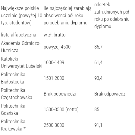
odsetek
Największe polskie
ile najczęściej zarabiają
zatrudnionych pół
uczelnie (powyżej 10
absolwenci pół roku
roku po odebraniu
tys. studentów)
po odebraniu dyplomu
dyplomu
lista alfabetyczna
w zł, brutto
Akademia Górniczo-
powyżej 4500
86,7
Hutnicza
Katolicki
1000-1499
61,4
Uniwersytet Lubelski
Politechnika
1501-2000
93,4
Białostocka
Politechnika
Brak odpowiedzi
Brak odpowiedzi
Częstochowska
Politechnika
1500-3500 (netto)
85
Gdańska
Politechnika
2500-3000
91,1
Krakowska *