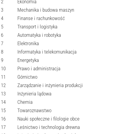
2
Ekonomia
3
Mechanika i budowa maszyn
4
Finanse i rachunkowość
5
Transport i logistyka
6
Automatyka i robotyka
7
Elektronika
8
Informatyka i telekomunikacja
9
Energetyka
10
Prawo i administracja
11
Górnictwo
12
Zarządzanie i inżynieria produkcji
13
Inżynieria lądowa
14
Chemia
15
Towaroznawstwo
16
Nauki społeczne i filologie obce
17
Leśnictwo i technologia drewna