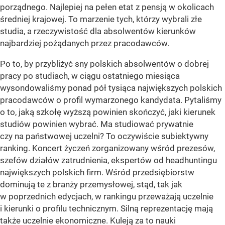
porządnego. Najlepiej na pełen etat z pensją w okolicach
średniej krajowej. To marzenie tych, którzy wybrali złe
studia, a rzeczywistość dla absolwentów kierunków
najbardziej pożądanych przez pracodawców.
Po to, by przybliżyć sny polskich absolwentów o dobrej
pracy po studiach, w ciągu ostatniego miesiąca
wysondowaliśmy ponad pół tysiąca największych polskich
pracodawców o profil wymarzonego kandydata. Pytaliśmy
o to, jaką szkołę wyższą powinien skończyć, jaki kierunek
studiów powinien wybrać. Ma studiować prywatnie
czy na państwowej uczelni? To oczywiście subiektywny
ranking. Koncert życzeń zorganizowany wśród prezesów,
szefów działów zatrudnienia, ekspertów od headhuntingu
największych polskich firm. Wśród przedsiębiorstw
dominują te z branży przemysłowej, stąd, tak jak
w poprzednich edycjach, w rankingu przeważają uczelnie
i kierunki o profilu technicznym. Silną reprezentację mają
także uczelnie ekonomiczne. Kuleją za to nauki