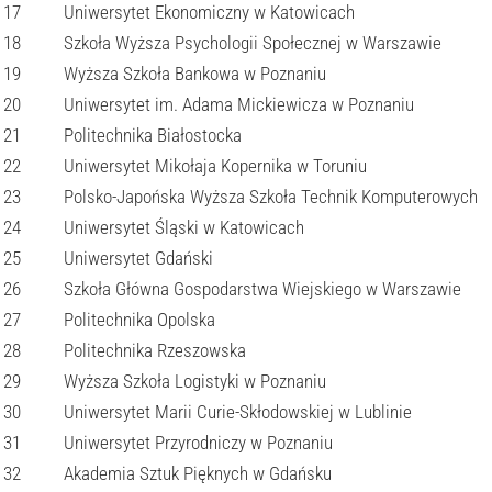
17
Uniwersytet Ekonomiczny w Katowicach
18
Szkoła Wyższa Psychologii Społecznej w Warszawie
19
Wyższa Szkoła Bankowa w Poznaniu
20
Uniwersytet im. Adama Mickiewicza w Poznaniu
21
Politechnika Białostocka
22
Uniwersytet Mikołaja Kopernika w Toruniu
23
Polsko-Japońska Wyższa Szkoła Technik Komputerowych
24
Uniwersytet Śląski w Katowicach
25
Uniwersytet Gdański
26
Szkoła Główna Gospodarstwa Wiejskiego w Warszawie
27
Politechnika Opolska
28
Politechnika Rzeszowska
29
Wyższa Szkoła Logistyki w Poznaniu
30
Uniwersytet Marii Curie-Skłodowskiej w Lublinie
31
Uniwersytet Przyrodniczy w Poznaniu
32
Akademia Sztuk Pięknych w Gdańsku