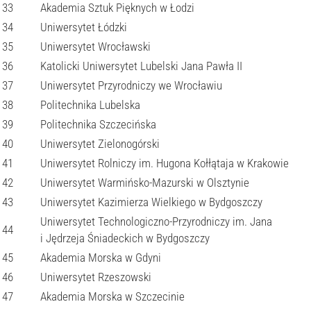
33
Akademia Sztuk Pięknych w Łodzi
34
Uniwersytet Łódzki
35
Uniwersytet Wrocławski
36
Katolicki Uniwersytet Lubelski Jana Pawła II
37
Uniwersytet Przyrodniczy we Wrocławiu
38
Politechnika Lubelska
39
Politechnika Szczecińska
40
Uniwersytet Zielonogórski
41
Uniwersytet Rolniczy im. Hugona Kołłątaja w Krakowie
42
Uniwersytet Warmińsko-Mazurski w Olsztynie
43
Uniwersytet Kazimierza Wielkiego w Bydgoszczy
Uniwersytet Technologiczno-Przyrodniczy im. Jana
44
i Jędrzeja Śniadeckich w Bydgoszczy
45
Akademia Morska w Gdyni
46
Uniwersytet Rzeszowski
47
Akademia Morska w Szczecinie