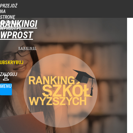
PRZEJDŹ
NA
STRONĘ
RANKINGI
GŁÓWNĄ
WPROST.PL
WPROST
UBSKRYBUJ
ZALOGUJ
MENU