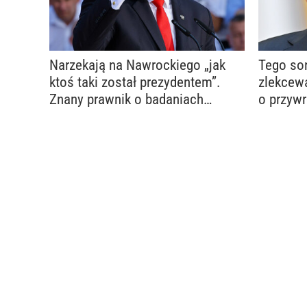
Narzekają na Nawrockiego „jak
Tego so
ktoś taki został prezydentem”.
zlekcew
Znany prawnik o badaniach
o przyw
naukowców