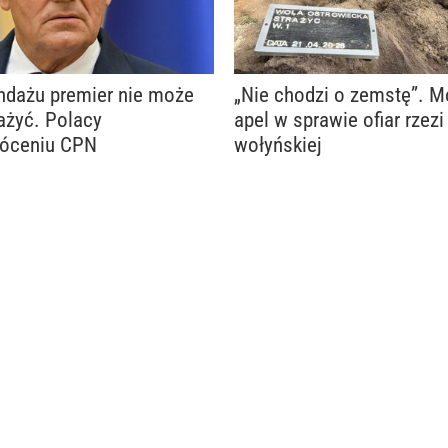
ndażu premier nie może
„Nie chodzi o zemstę”. 
ażyć. Polacy
apel w sprawie ofiar rzezi
róceniu CPN
wołyńskiej