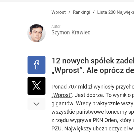
„Nie chodzi o zemstę”. Mocny apel w sprawie ofiar 
Wprost
/
Rankingi
/
Lista 200 Najwię
dodaj
Autor:
Szymon Krawiec
Rzeczniczka MSZ Rosji ostro o słowach Nawrockie
Lista 200 Naj
1
12 nowych spółek zadeb
„Wprost”. Ale oprócz de
Ponad 707 mld zł wyniosły przych
„Wprost”
. Jest dobrze. To wynik o
gigantów. Wtedy praktycznie wszys
wszystkie państwowe koncerny sprze
z rzędu wygrywa PKN Orlen, który
PZU. Największy ubezpieczyciel w