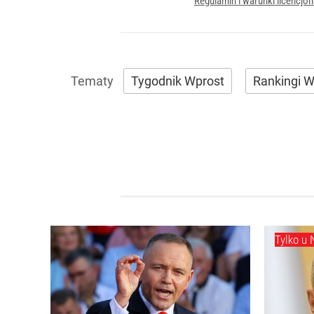
Regulamin i warunki licencj
Tygodnik Wprost
Rankingi W
Tylko u 