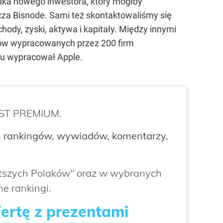
zuka nowego inwestora, który mógłby
a Bisnode. Sami też skontaktowaliśmy się
hody, zyski, aktywa i kapitały. Między innymi
dów wypracowanych przez 200 firm
oku wypracował Apple.
ROST PREMIUM.
 rankingów, wywiadów, komentarzy,
atszych Polaków" oraz w wybranych
e rankingi.
fertę z prezentami