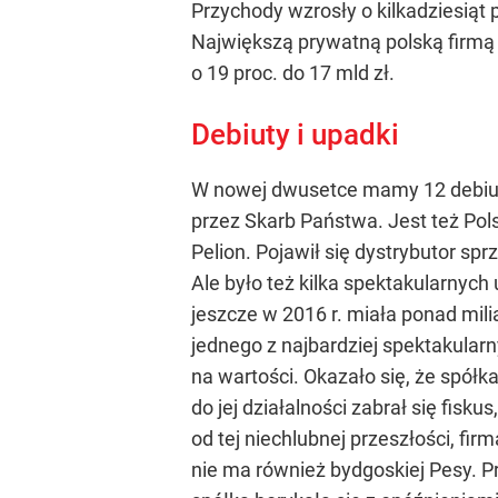
Przychody wzrosły o kilkadziesiąt p
Największą prywatną polską firmą
o 19 proc. do 17 mld zł.
Debiuty i upadki
W nowej dwusetce mamy 12 debiuta
przez Skarb Państwa. Jest też Pol
Pelion. Pojawił się dystrybutor s
Ale było też kilka spektakularnych
jeszcze w 2016 r. miała ponad mili
jednego z najbardziej spektakularny
na wartości. Okazało się, że spółka
do jej działalności zabrał się fis
od tej niechlubnej przeszłości, fi
nie ma również bydgoskiej Pesy. P