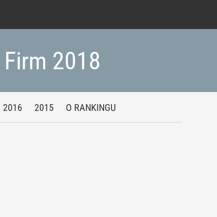
h Firm 2018
2016
2015
O RANKINGU