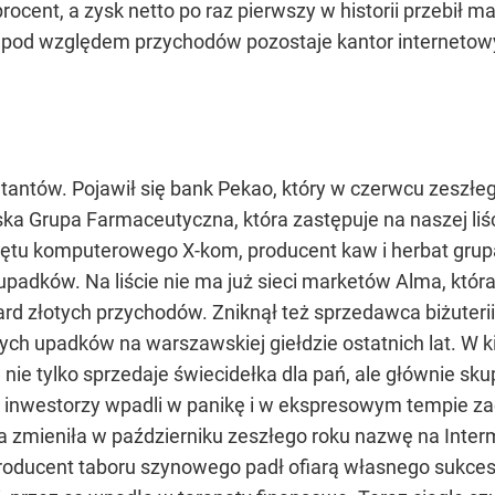
rocent, a zysk netto po raz pierwszy w historii przebił m
 pod względem przychodów pozostaje kantor internetowy 
ntów. Pojawił się bank Pekao, który w czerwcu zeszłeg
ska Grupa Farmaceutyczna, która zastępuje na naszej li
przętu komputerowego X-kom, producent kaw i herbat grup
 upadków. Na liście nie ma już sieci marketów Alma, któr
ard złotych przychodów. Zniknął też sprzedawca biżuterii,
ch upadków na warszawskiej giełdzie ostatnich lat. W kilk
 nie tylko sprzedaje świecidełka dla pań, ale głównie sku
kus, inwestorzy wpadli w panikę i w ekspresowym tempie za
rma zmieniła w październiku zeszłego roku nazwę na Inter
roducent taboru szynowego padł ofiarą własnego sukcesu