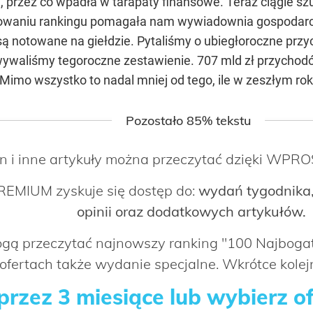
i, przez co wpadła w tarapaty finansowe. Teraz ciągle s
cowaniu rankingu pomagała nam wywiadownia gospodarcz
są notowane na giełdzie. Pytaliśmy o ubiegłoroczne przyc
wywaliśmy tegoroczne zestawienie. 707 mld zł przycho
 Mimo wszystko to nadal mniej od tego, ile w zeszłym r
Pozostało 85% tekstu
n i inne artykuły można przeczytać dzięki WP
EMIUM zyskuje się dostęp do:
wydań tygodnika,
opinii oraz dodatkowych artykułów.
mogą przeczytać najnowszy ranking "100 Najbog
ofertach także wydanie specjalne. Wkrótce kolejn
rzez 3 miesiące lub wybierz o