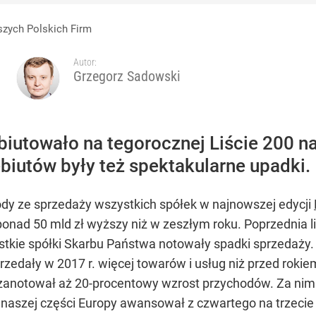
rzezi wołyńskiej
kszych Polskich Firm
Autor:
Grzegorz Sadowski
go. Sikorski stanął w obronie polskiego prezydenta
większych Polskic
iutowało na tegorocznej Liście 200 na
biutów były też spektakularne upadki.
ody ze sprzedaży wszystkich spółek w najnowszej edycji
 ponad 50 mld zł wyższy niż w zeszłym roku. Poprzednia 
tkie spółki Skarbu Państwa notowały spadki sprzedaży.
dały w 2017 r. więcej towarów i usług niż przed rokiem.
 zanotował aż 20-procentowy wzrost przychodów. Za nim
 naszej części Europy awansował z czwartego na trzecie