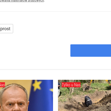
onowania materiałów prasowych
.
prost
Nas
Tylko u Nas