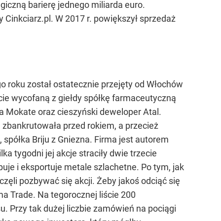
agiczną barierę jednego miliarda euro.
Cinkciarz.pl. W 2017 r. powiększył sprzedaż
o roku został ostatecznie przejęty od Włochów
ście wycofaną z giełdy spółkę farmaceutyczną
a Mokate oraz cieszyński deweloper Atal.
a zbankrutowała przed rokiem, a przecież
 spółka Briju z Gniezna. Firma jest autorem
a tygodni jej akcje straciły dwie trzecie
puje i eksportuje metale szlachetne. Po tym, jak
częli pozbywać się akcji. Żeby jakoś odciąć się
ma Trade. Na tegorocznej liście 200
. Przy tak dużej liczbie zamówień na pociągi