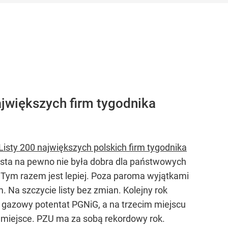
h Firm
jwiększych firm tygodnika
Listy 200 największych polskich firm tygodnika
lista na pewno nie była dobra dla państwowych
 Tym razem jest lepiej. Poza paroma wyjątkami
 Na szczycie listy bez zmian. Kolejny rok
 gazowy potentat PGNiG, a na trzecim miejscu
 miejsce. PZU ma za sobą rekordowy rok.