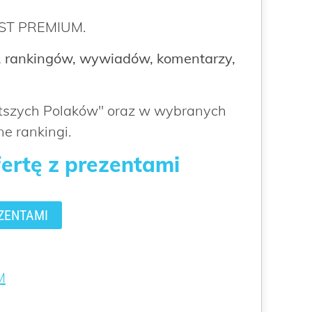
ROST PREMIUM.
 rankingów, wywiadów, komentarzy,
atszych Polaków" oraz w wybranych
e rankingi.
fertę z prezentami
ZENTAMI
M