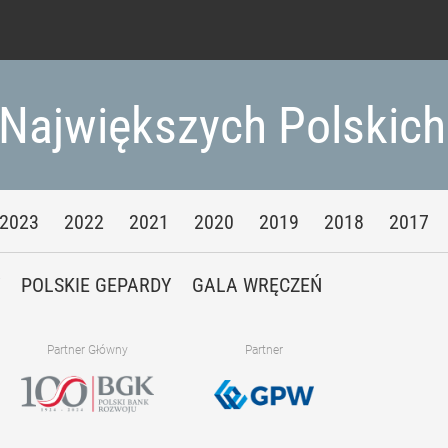
agrożeni
 Największych Polskic
dał za Polskę
2023
2022
2021
2020
2019
2018
2017
Y
POLSKIE GEPARDY
GALA WRĘCZEŃ
kim. Zamówienia kuchni na ponad pół miliona zł
Partner Główny
Partner