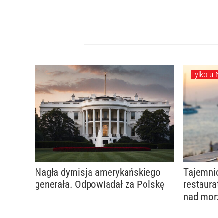
Tylko u 
Nagła dymisja amerykańskiego
Tajemni
generała. Odpowiadał za Polskę
restaura
nad mo