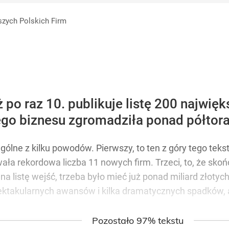
azelina jakich mało”
kszych Polskich Firm
anipulują cenami nad morzem
większych Polskic
 po raz 10. publikuje listę 200 najwię
go biznesu zgromadziła ponad półtora
 Polaków zapytano o zakupy
gólne z kilku powodów. Pierwszy, to ten z góry tego teks
wała rekordowa liczba 11 nowych firm. Trzeci, to, że sko
na listę wejść, trzeba było mieć już ponad miliard złotyc
spektakularnych awansów i kilka dramatycznych spadków, 
Pozostało 97% tekstu