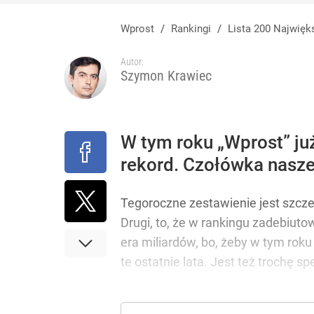
Stanowski przemawiał u Nawrockiego. Giertych: „W
Wprost
/
Rankingi
/
Lista 200 Najwię
3
Autor:
Szymon Krawiec
Tajemnica paragonów grozy. Tak restauratorzy m
Lista 200 Naj
5
W tym roku „Wprost” już
rekord. Czołówka nasze
Temu, Shein i AliExpress już nie takie atrakcyjne.
Tegoroczne zestawienie jest szcze
dodaj
Drugi, to, że w rankingu zadebiuto
era miliardów, bo, żeby w tym roku 
te ostatnie lata. Jest też trochę 