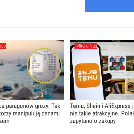
Nas
Tylko u Nas
ca paragonów grozy. Tak
Temu, Shein i AliExpress 
torzy manipulują cenami
nie takie atrakcyjne. Pol
rzem
zapytano o zakupy