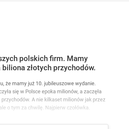
h Firm
kszych polskich firm. Mamy
 biliona złotych przychodów.
tu, że mamy już 10. jubileuszowe wydanie.
ńczyła się w Polsce epoka milionów, a zaczęła
h przychodów. A nie kilkaset milionów jak przez
ale o tym za chwilę. Najpierw czołówka.