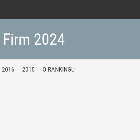
h Firm 2024
2016
2015
O RANKINGU