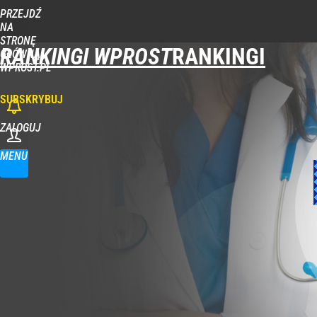
PRZEJDŹ
NA
STRONĘ
RANKINGI WPROST
GŁÓWNĄ
WPROST.PL
SUBSKRYBUJ
ZALOGUJ
MENU