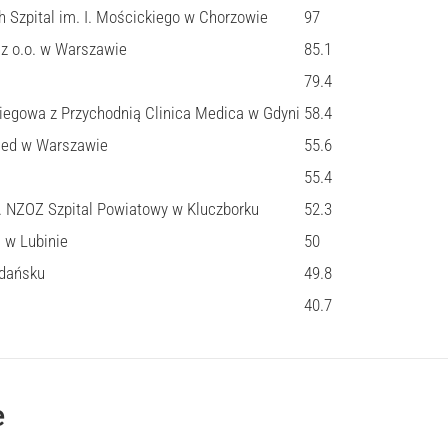
h Szpital im. I. Mościckiego w Chorzowie
97
z o.o. w Warszawie
85.1
79.4
biegowa z Przychodnią Clinica Medica w Gdyni
58.4
ed w Warszawie
55.6
55.4
 NZOZ Szpital Powiatowy w Kluczborku
52.3
 w Lubinie
50
dańsku
49.8
40.7
e