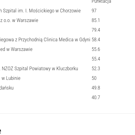
Punktacja
h Szpital im. I. Mościckiego w Chorzowie
97
z o.o. w Warszawie
85.1
79.4
biegowa z Przychodnią Clinica Medica w Gdyni
58.4
ed w Warszawie
55.6
55.4
 NZOZ Szpital Powiatowy w Kluczborku
52.3
 w Lubinie
50
dańsku
49.8
40.7
e