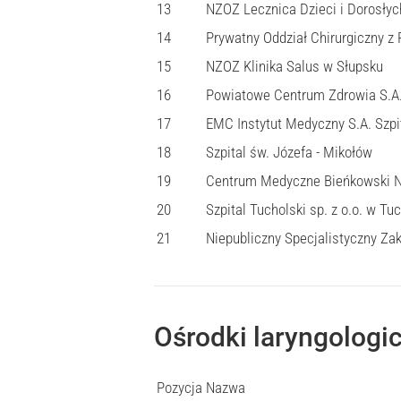
13
NZOZ Lecznica Dzieci i Dorosłyc
14
Prywatny Oddział Chirurgiczny 
15
NZOZ Klinika Salus w Słupsku
16
Powiatowe Centrum Zdrowia S.A.
17
EMC Instytut Medyczny S.A. Szpi
18
Szpital św. Józefa - Mikołów
19
Centrum Medyczne Bieńkowski 
20
Szpital Tucholski sp. z o.o. w Tuc
21
Niepubliczny Specjalistyczny Za
Ośrodki laryngologi
Pozycja
Nazwa