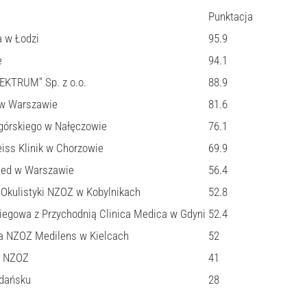
Punktacja
a w Łodzi
95.9
e
94.1
PEKTRUM" Sp. z o.o.
88.9
w Warszawie
81.6
agórskiego w Nałęczowie
76.1
eiss Klinik w Chorzowie
69.9
ed w Warszawie
56.4
 i Okulistyki NZOZ w Kobylnikach
52.8
biegowa z Przychodnią Clinica Medica w Gdyni
52.4
Oka NZOZ Medilens w Kielcach
52
R NZOZ
41
dańsku
28