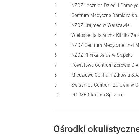
1
NZOZ Lecznica Dzieci i Dorosłyc
2
Centrum Medyczne Damiana sp. 
3
NZOZ Krajmed w Warszawie
4
Wielospecjalistyczna Klinika Za
5
NZOZ Centrum Medyczne Enel-M
6
NZOZ Klinika Salus w Słupsku
7
Powiatowe Centrum Zdrowia S.A.
8
Miedziowe Centrum Zdrowia S.A.
9
Swissmed Centrum Zdrowia w G
10
POLMED Radom Sp. z o.o.
Ośrodki okulistyczn