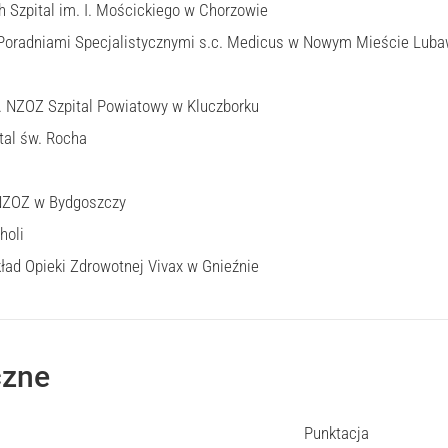
h Szpital im. I. Mościckiego w Chorzowie
z Poradniami Specjalistycznymi s.c. Medicus w Nowym Mieście Lub
 NZOZ Szpital Powiatowy w Kluczborku
tal św. Rocha
NZOZ w Bydgoszczy
holi
kład Opieki Zdrowotnej Vivax w Gnieźnie
czne
Punktacja