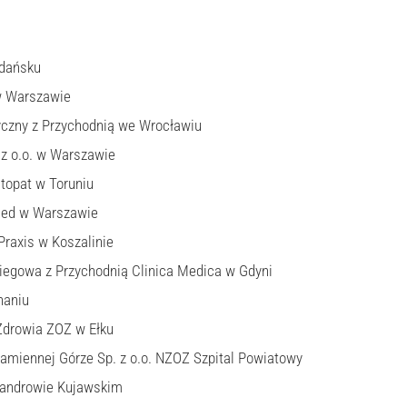
dańsku
w Warszawie
yczny z Przychodnią we Wrocławiu
z o.o. w Warszawie
topat w Toruniu
ed w Warszawie
Praxis w Koszalinie
biegowa z Przychodnią Clinica Medica w Gdyni
naniu
Zdrowia ZOZ w Ełku
miennej Górze Sp. z o.o. NZOZ Szpital Powiatowy
sandrowie Kujawskim