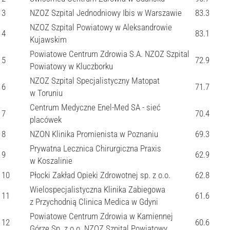
3
NZOZ Szpital Jednodniowy Ibis w Warszawie
83.3
NZOZ Szpital Powiatowy w Aleksandrowie
4
83.1
Kujawskim
Powiatowe Centrum Zdrowia S.A. NZOZ Szpital
5
72.9
Powiatowy w Kluczborku
NZOZ Szpital Specjalistyczny Matopat
6
71.7
w Toruniu
Centrum Medyczne Enel-Med SA - sieć
7
70.4
placówek
8
NZON Klinika Promienista w Poznaniu
69.3
Prywatna Lecznica Chirurgiczna Praxis
9
62.9
w Koszalinie
10
Płocki Zakład Opieki Zdrowotnej sp. z o.o.
62.8
Wielospecjalistyczna Klinika Zabiegowa
11
61.6
z Przychodnią Clinica Medica w Gdyni
Powiatowe Centrum Zdrowia w Kamiennej
12
60.6
Górze Sp. z o.o. NZOZ Szpital Powiatowy