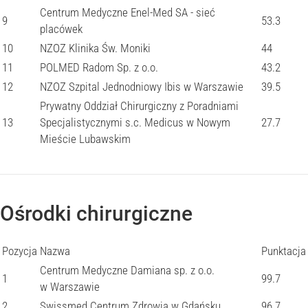
Centrum Medyczne Enel-Med SA - sieć
9
53.3
placówek
10
NZOZ Klinika Św. Moniki
44
11
POLMED Radom Sp. z o.o.
43.2
12
NZOZ Szpital Jednodniowy Ibis w Warszawie
39.5
Prywatny Oddział Chirurgiczny z Poradniami
13
Specjalistycznymi s.c. Medicus w Nowym
27.7
Mieście Lubawskim
Ośrodki chirurgiczne
Pozycja
Nazwa
Punktacja
Centrum Medyczne Damiana sp. z o.o.
1
99.7
w Warszawie
2
Swissmed Centrum Zdrowia w Gdańsku
96.7