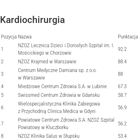
Kardiochirurgia
Pozycja
Nazwa
Punktacja
NZOZ Lecznica Dzieci i Dorosłych Szpital im. I.
1
92.2
Mościckiego w Chorzowie
2
NZOZ Krajmed w Warszawie
88.4
Centrum Medyczne Damiana sp. z o.o.
3
88
w Warszawie
4
Miedziowe Centrum Zdrowia S.A. w Lubinie
67.3
5
Swissmed Centrum Zdrowia w Gdańsku
58.7
Wielospecjalistyczna Klinika Zabiegowa
6
56.9
z Przychodnią Clinica Medica w Gdyni
Powiatowe Centrum Zdrowia S.A. NZOZ Szpital
7
56.2
Powiatowy w Kluczborku
8
NZOZ Klinika Salus w Słupsku
53.4