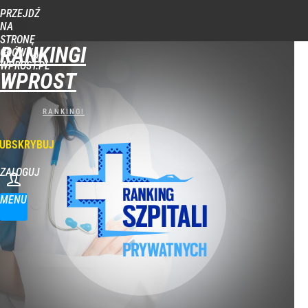
PRZEJDŹ
NA
STRONĘ
RANKINGI
GŁÓWNĄ
WPROST.PL
WPROST
UBSKRYBUJ
ZALOGUJ
MENU