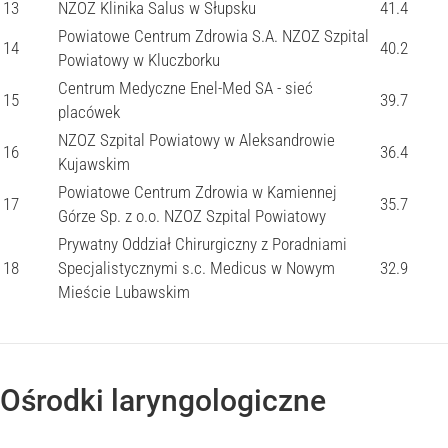
13
NZOZ Klinika Salus w Słupsku
41.4
Powiatowe Centrum Zdrowia S.A. NZOZ Szpital
14
40.2
Powiatowy w Kluczborku
Centrum Medyczne Enel-Med SA - sieć
15
39.7
placówek
NZOZ Szpital Powiatowy w Aleksandrowie
16
36.4
Kujawskim
Powiatowe Centrum Zdrowia w Kamiennej
17
35.7
Górze Sp. z o.o. NZOZ Szpital Powiatowy
Prywatny Oddział Chirurgiczny z Poradniami
18
Specjalistycznymi s.c. Medicus w Nowym
32.9
Mieście Lubawskim
Ośrodki laryngologiczne