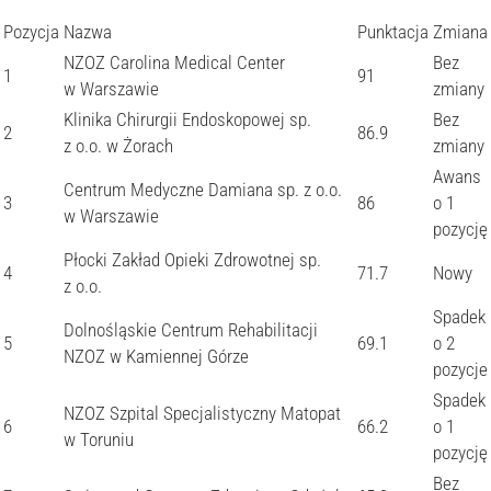
Pozycja
Nazwa
Punktacja
Zmiana
NZOZ Carolina Medical Center
Bez
1
91
w Warszawie
zmiany
Klinika Chirurgii Endoskopowej sp.
Bez
2
86.9
z o.o. w Żorach
zmiany
Awans
Centrum Medyczne Damiana sp. z o.o.
3
86
o 1
w Warszawie
pozycję
Płocki Zakład Opieki Zdrowotnej sp.
4
71.7
Nowy
z o.o.
Spadek
Dolnośląskie Centrum Rehabilitacji
5
69.1
o 2
NZOZ w Kamiennej Górze
pozycje
Spadek
NZOZ Szpital Specjalistyczny Matopat
6
66.2
o 1
w Toruniu
pozycję
Bez