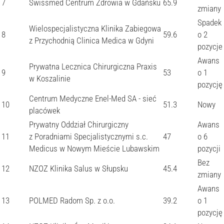
7
Swissmed Centrum Zdrowia w Gdańsku
65.9
zmiany
Spadek
Wielospecjalistyczna Klinika Zabiegowa
8
59.6
o 2
z Przychodnią Clinica Medica w Gdyni
pozycje
Awans
Prywatna Lecznica Chirurgiczna Praxis
9
53
o 1
w Koszalinie
pozycję
Centrum Medyczne Enel-Med SA - sieć
10
51.3
Nowy
placówek
Prywatny Oddział Chirurgiczny
Awans
11
z Poradniami Specjalistycznymi s.c.
47
o 6
Medicus w Nowym Mieście Lubawskim
pozycji
Bez
12
NZOZ Klinika Salus w Słupsku
45.4
zmiany
Awans
13
POLMED Radom Sp. z o.o.
39.2
o 1
pozycję