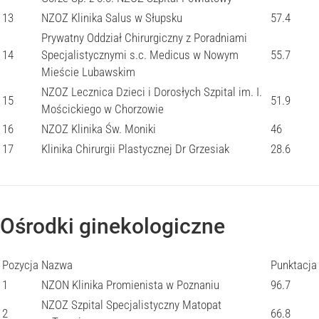
13
NZOZ Klinika Salus w Słupsku
57.4
Prywatny Oddział Chirurgiczny z Poradniami
14
Specjalistycznymi s.c. Medicus w Nowym
55.7
Mieście Lubawskim
NZOZ Lecznica Dzieci i Dorosłych Szpital im. I.
15
51.9
Mościckiego w Chorzowie
16
NZOZ Klinika Św. Moniki
46
17
Klinika Chirurgii Plastycznej Dr Grzesiak
28.6
Ośrodki ginekologiczne
Pozycja
Nazwa
Punktacja
1
NZON Klinika Promienista w Poznaniu
96.7
NZOZ Szpital Specjalistyczny Matopat
2
66.8