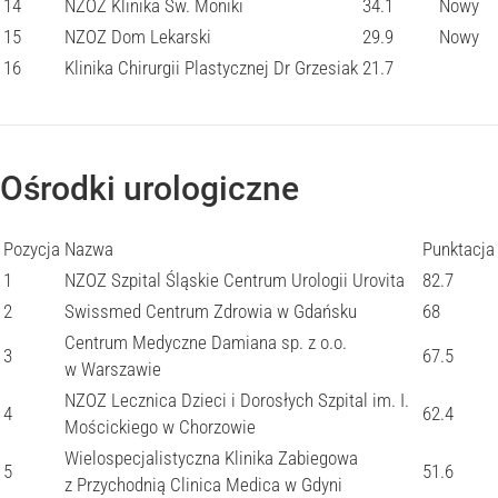
14
NZOZ Klinika Św. Moniki
34.1
Nowy
15
NZOZ Dom Lekarski
29.9
Nowy
16
Klinika Chirurgii Plastycznej Dr Grzesiak
21.7
Ośrodki urologiczne
Pozycja
Nazwa
Punktacja
1
NZOZ Szpital Śląskie Centrum Urologii Urovita
82.7
2
Swissmed Centrum Zdrowia w Gdańsku
68
Centrum Medyczne Damiana sp. z o.o.
3
67.5
w Warszawie
NZOZ Lecznica Dzieci i Dorosłych Szpital im. I.
4
62.4
Mościckiego w Chorzowie
Wielospecjalistyczna Klinika Zabiegowa
5
51.6
z Przychodnią Clinica Medica w Gdyni