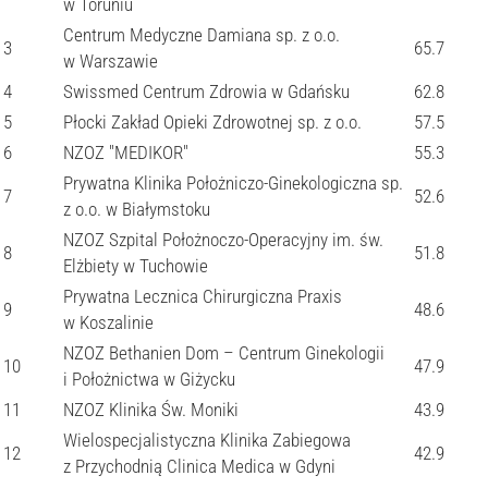
w Toruniu
Centrum Medyczne Damiana sp. z o.o.
3
65.7
w Warszawie
4
Swissmed Centrum Zdrowia w Gdańsku
62.8
5
Płocki Zakład Opieki Zdrowotnej sp. z o.o.
57.5
6
NZOZ "MEDIKOR"
55.3
Prywatna Klinika Położniczo-Ginekologiczna sp.
7
52.6
z o.o. w Białymstoku
NZOZ Szpital Położnoczo-Operacyjny im. św.
8
51.8
Elżbiety w Tuchowie
Prywatna Lecznica Chirurgiczna Praxis
9
48.6
w Koszalinie
NZOZ Bethanien Dom – Centrum Ginekologii
10
47.9
i Położnictwa w Giżycku
11
NZOZ Klinika Św. Moniki
43.9
Wielospecjalistyczna Klinika Zabiegowa
12
42.9
z Przychodnią Clinica Medica w Gdyni