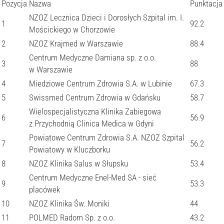
Pozycja
Nazwa
Punktacja
NZOZ Lecznica Dzieci i Dorosłych Szpital im. I.
1
92.2
Mościckiego w Chorzowie
2
NZOZ Krajmed w Warszawie
88.4
Centrum Medyczne Damiana sp. z o.o.
3
88
w Warszawie
4
Miedziowe Centrum Zdrowia S.A. w Lubinie
67.3
5
Swissmed Centrum Zdrowia w Gdańsku
58.7
Wielospecjalistyczna Klinika Zabiegowa
6
56.9
z Przychodnią Clinica Medica w Gdyni
Powiatowe Centrum Zdrowia S.A. NZOZ Szpital
7
56.2
Powiatowy w Kluczborku
8
NZOZ Klinika Salus w Słupsku
53.4
Centrum Medyczne Enel-Med SA - sieć
9
53.3
placówek
10
NZOZ Klinika Św. Moniki
44
11
POLMED Radom Sp. z o.o.
43.2