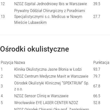
12
NZOZ Szpital Jednodniowy Ibis w Warszawie
39.5
Prywatny Oddział Chirurgiczny z Poradniami
13
Specjalistycznymi s.c. Medicus w Nowym
27.7
Mieście Lubawskim
Ośrodki okulistyczne
Pozycja
Nazwa
Punktacja
1
Klinika Okulistyczna Jasne Błonia w Łodzi
93.7
2
NZOZ Centrum Medyczne Mavit w Warszawie
79.7
Ośrodek Okulistyki Klinicznej "SPEKTRUM" Sp.
3
67.8
z o.o.
4
NZOZ Sensor Cliniq w Warszawie
66.5
5
Wrocławskie EYE LASER CENTER NZOZ
52.8
NZOZ Ośrodek Chirurgii Oka prof. Zagórskiego