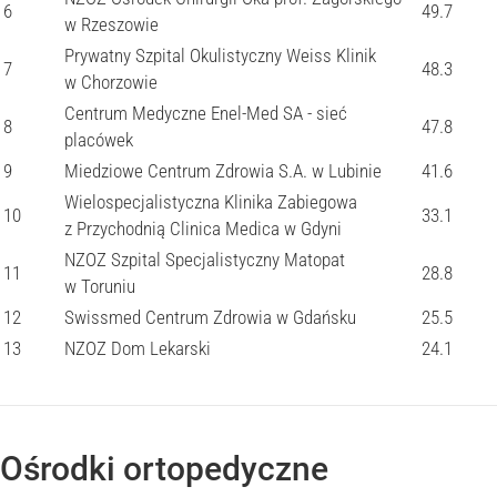
6
49.7
w Rzeszowie
Prywatny Szpital Okulistyczny Weiss Klinik
7
48.3
w Chorzowie
Centrum Medyczne Enel-Med SA - sieć
8
47.8
placówek
9
Miedziowe Centrum Zdrowia S.A. w Lubinie
41.6
Wielospecjalistyczna Klinika Zabiegowa
10
33.1
z Przychodnią Clinica Medica w Gdyni
NZOZ Szpital Specjalistyczny Matopat
11
28.8
w Toruniu
12
Swissmed Centrum Zdrowia w Gdańsku
25.5
13
NZOZ Dom Lekarski
24.1
Ośrodki ortopedyczne